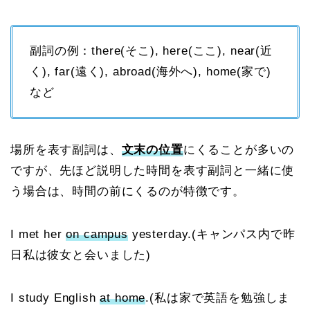
副詞の例：there(そこ), here(ここ), near(近
く), far(遠く), abroad(海外へ), home(家で)
など
場所を表す副詞は、
文末の位置
にくることが多いの
ですが、先ほど説明した時間を表す副詞と一緒に使
う場合は、時間の前にくるのが特徴です。
I met her
on campus
yesterday.(
キャンパス内で
昨
日
私は彼女と会いました)
I study English
at home
.(私は家で英語を勉強しま