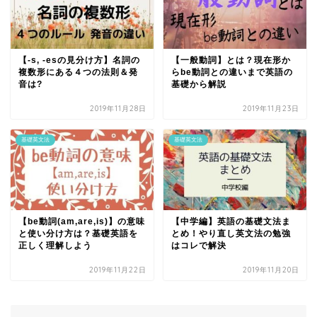
【-s, -esの見分け方】名詞の
【一般動詞】とは？現在形か
複数形にある４つの法則＆発
らbe動詞との違いまで英語の
音は?
基礎から解説
2019年11月28日
2019年11月23日
基礎英文法
基礎英文法
【be動詞(am,are,is)】の意味
【中学編】英語の基礎文法ま
と使い分け方は？基礎英語を
とめ！やり直し英文法の勉強
正しく理解しよう
はコレで解決
2019年11月22日
2019年11月20日