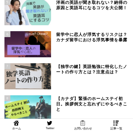
5
洋画の英語が聞き取れない？納得の
原因と英語耳になるコツを大公開！
6
留学中に恋人が浮気するリスクは？
カナダ留学における浮気事情を暴露
7
【独学の鍵】英語勉強に特化したノ
ートの作り方とは？注意点は？
8
【カナダ】緊張のホームステイ初
日。挨拶例文と忘れずにやるべきこ
と
Twitter
ホーム
お問い合わせ
記事一覧
9
ホームステイ先の子供がうざい？実